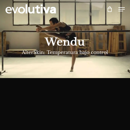
Skip
Men
to
main
content
Wendu
AlterSkin: Temperatura bajo control