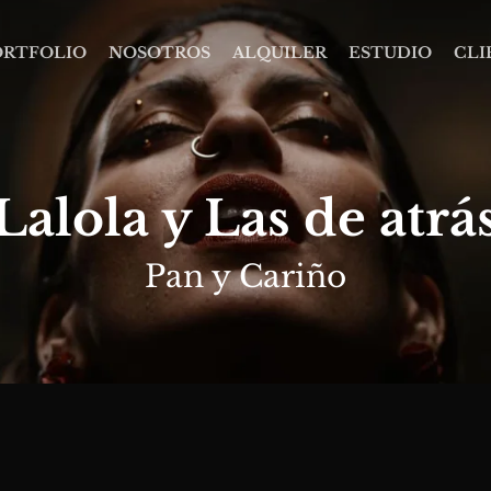
ORTFOLIO
NOSOTROS
ALQUILER
ESTUDIO
CLI
Lalola y Las de atrá
Pan y Cariño