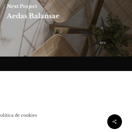
Next Project
Aedas Balansae
olítica de cookies
Share