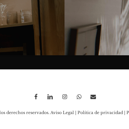
facebook
linkedin
instagram
whatsapp
email
los derechos reservados.
Aviso Legal
|
Política de privacidad
|
P