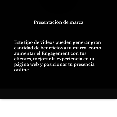
Presentación de marca
Este tipo de videos pueden generar gran
cantidad de beneficios a tu marca, como
aumentar el Engagement con tus
clientes, mejorar la experiencia en tu
página web y posicionar tu presencia
online.