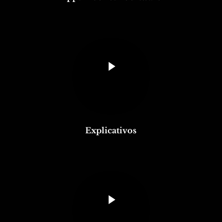
Play Video
Play Video
Explicativos
Play Video
Play Video